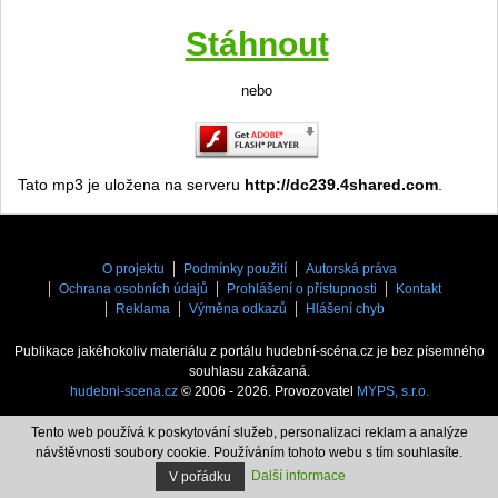
Stáhnout
nebo
Tato mp3 je uložena na serveru
http://dc239.4shared.com
.
O projektu
Podmínky použití
Autorská práva
Ochrana osobních údajů
Prohlášení o přístupnosti
Kontakt
Reklama
Výměna odkazů
Hlášení chyb
Publikace jakéhokoliv materiálu z portálu hudební-scéna.cz je bez písemného
souhlasu zakázaná.
hudebni-scena.cz
© 2006 - 2026. Provozovatel
MYPS, s.r.o.
Tento web používá k poskytování služeb, personalizaci reklam a analýze
návštěvnosti soubory cookie. Používáním tohoto webu s tím souhlasíte.
Další informace
V pořádku