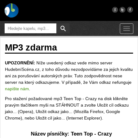
Toggl
navig
MP3 zdarma
UPOZORNĚNÍ:
Níže uvedený odkaz vede mimo server
HudebníScéna.cz, z toho důvodu nezodpovídáme za jejich kvalitu
ani za porušování autorských práv. Tuto zodpovědnost nese
server na který odkazujeme. V případě, že Vám odkaz nefunguje
napište nám
.
Pro stažení požadované mp3 Teen Top - Crazy na disk klikněte
pravým tlačítkem myši na STÁHNOUT a zvolte Uložit cíl odkazu
jako... (Opera), Uložit odkaz jako... (Mozilla Firefox, Google
Chrome), nebo Uložit cíl jako... (Internet Explorer).
Název písničky: Teen Top - Crazy