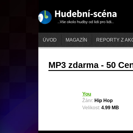
ÚVOD
MAGAZÍN
REPORTY Z AK
MP3 zdarma - 50 Cen
You
Žánr:
Hip Hop
Velikost:
4.99 MB