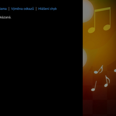
lama
Výměna odkazů
Hlášení chyb
akázaná.