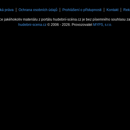
ká práva
Ochrana osobních údajů
Prohlášení o přístupnosti
Kontakt
Rek
ce jakéhokoliv materiálu z portálu hudební-scéna.cz je bez písemného souhlasu z
hudebni-scena.cz
© 2006 - 2026. Provozovatel
MYPS, s.r.o.