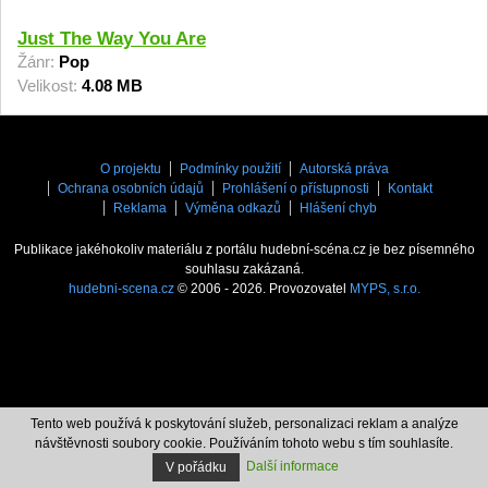
Just The Way You Are
Žánr:
Pop
Velikost:
4.08 MB
O projektu
Podmínky použití
Autorská práva
Ochrana osobních údajů
Prohlášení o přístupnosti
Kontakt
Reklama
Výměna odkazů
Hlášení chyb
Publikace jakéhokoliv materiálu z portálu hudební-scéna.cz je bez písemného
souhlasu zakázaná.
hudebni-scena.cz
© 2006 - 2026. Provozovatel
MYPS, s.r.o.
Tento web používá k poskytování služeb, personalizaci reklam a analýze
návštěvnosti soubory cookie. Používáním tohoto webu s tím souhlasíte.
Další informace
V pořádku