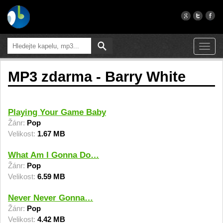
Toggl
navig
MP3 zdarma - Barry White
Playing Your Game Baby
Žánr:
Pop
Velikost:
1.67 MB
What Am I Gonna Do…
Žánr:
Pop
Velikost:
6.59 MB
Never Never Gonna…
Žánr:
Pop
Velikost:
4.42 MB