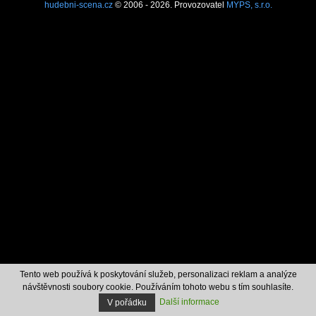
hudebni-scena.cz
© 2006 - 2026. Provozovatel
MYPS, s.r.o.
Tento web používá k poskytování služeb, personalizaci reklam a analýze
návštěvnosti soubory cookie. Používáním tohoto webu s tím souhlasíte.
Další informace
V pořádku