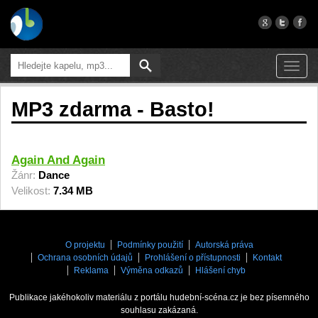
Toggl
navig
MP3 zdarma - Basto!
Again And Again
Žánr:
Dance
Velikost:
7.34 MB
O projektu
Podmínky použití
Autorská práva
Ochrana osobních údajů
Prohlášení o přístupnosti
Kontakt
Reklama
Výměna odkazů
Hlášení chyb
Publikace jakéhokoliv materiálu z portálu hudební-scéna.cz je bez písemného
souhlasu zakázaná.