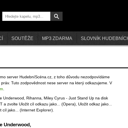
CÍ
SOUTĚŽE
MP3 ZDARMA
SLOVNÍK HUDEBNÍC
mo server HudebníScéna.cz, z toho důvodu nezodpovídáme
ch práv. Tuto zodpovědnost nese server na který odkazujeme. V
ám
.
 Underwood, Rihanna, Miley Cyrus - Just Stand Up na disk
zvolte Uložit cíl odkazu jako... (Opera), Uložit odkaz jako...
cíl jako... (Internet Explorer).
ie Underwood,