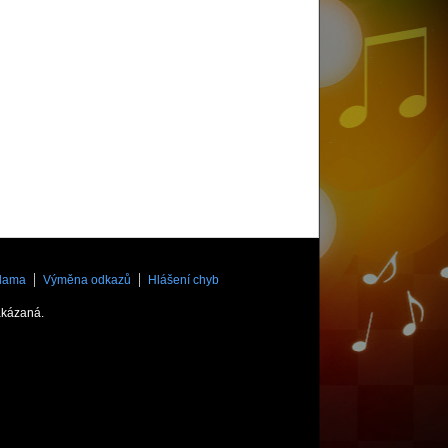
lama
Výměna odkazů
Hlášení chyb
akázaná.