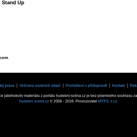
t Stand Up
.com
.
ká práva
Ochrana osobních údajů
Prohlášení o přístupnosti
Kontakt
Rek
ce jakéhokoliv materiálu z portálu hudební-scéna.cz je bez písemného souhlasu z
hudebni-scena.cz
© 2006 - 2026. Provozovatel
MYPS, s.r.o.