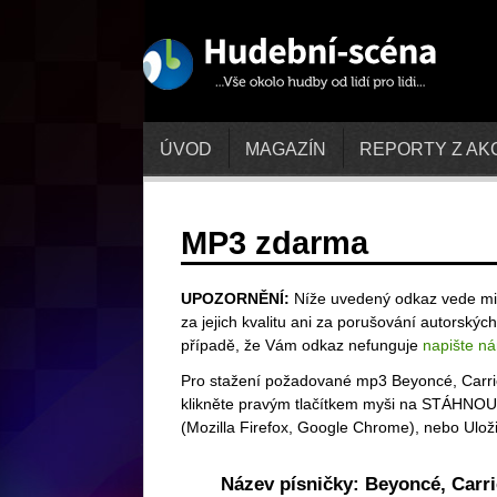
ÚVOD
MAGAZÍN
REPORTY Z AK
MP3 zdarma
UPOZORNĚNÍ:
Níže uvedený odkaz vede mi
za jejich kvalitu ani za porušování autorský
případě, že Vám odkaz nefunguje
napište n
Pro stažení požadované mp3 Beyoncé, Carrie
klikněte pravým tlačítkem myši na STÁHNOUT a 
(Mozilla Firefox, Google Chrome), nebo Uložit 
Název písničky: Beyoncé, Carr