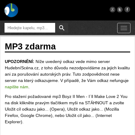
Toggl
navig
MP3 zdarma
UPOZORNĚNÍ:
Níže uvedený odkaz vede mimo server
HudebníScéna.cz, z toho důvodu nezodpovídáme za jejich kvalitu
ani za porušování autorských práv. Tuto zodpovědnost nese
server na který odkazujeme. V případě, že Vám odkaz nefunguje
napište nám
.
Pro stažení požadované mp3 Boyz II Men - I´ll Make Love 2 You
na disk klikněte pravým tlačítkem myši na STÁHNOUT a zvolte
Uložit cíl odkazu jako... (Opera), Uložit odkaz jako... (Mozilla
Firefox, Google Chrome), nebo Uložit cíl jako... (Internet
Explorer).