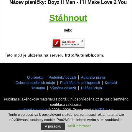
Název písničky: Boyz II Men - I´ll Make Love 2 You
Stáhnout
nebo
Tato mp3 je uložena na serveru
http://a.tumblr.com
.
O projektu
Podmínky použití
Autorská práva
Ochrana osobních údajů
Prohlášení o přístupnosti
Kontakt
Reklama
Výměna odkazů
Hlášení chyb
Publikace jakéhokoliv materiálu z portálu hudební-scéna.cz je bez písemného
souhlasu zakázaná.
hudebni-scena.cz
© 2006 - 2026. Provozovatel
MYPS, s.r.o.
Tento web používá k poskytování služeb, personalizaci reklam a analýze
návštěvnosti soubory cookie. Používáním tohoto webu s tím souhlasíte.
Další informace
V pořádku