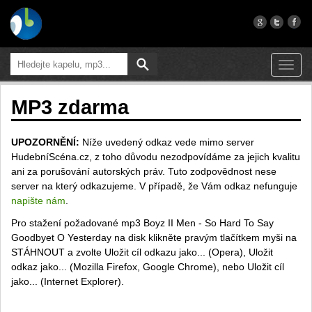
Toggl
navig
MP3 zdarma
UPOZORNĚNÍ:
Níže uvedený odkaz vede mimo server
HudebníScéna.cz, z toho důvodu nezodpovídáme za jejich kvalitu
ani za porušování autorských práv. Tuto zodpovědnost nese
server na který odkazujeme. V případě, že Vám odkaz nefunguje
napište nám
.
Pro stažení požadované mp3 Boyz II Men - So Hard To Say
Goodbyet O Yesterday na disk klikněte pravým tlačítkem myši na
STÁHNOUT a zvolte Uložit cíl odkazu jako... (Opera), Uložit
odkaz jako... (Mozilla Firefox, Google Chrome), nebo Uložit cíl
jako... (Internet Explorer).