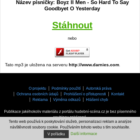
Název písničky: Boyz II Men - So Hard To Say
Goodbyet O Yesterday
Stáhnout
nebo
Tato mp3 je uložena na serveru
http://www.darnies.com
.
O projektu
Podmínky použití
Autorská práva
Ochrana osobních údajů
Prohlášení o přístupnosti
Kontakt
Reklama
Výměna odkazů
Hlášení chyb
Publikace jakéhokoliv materiálu z portálu hudební-scéna.cz je bez písemného
souhlasu zakázaná.
Tento web používá k poskytování služeb, personalizaci reklam a analýze
hudebni-scena.cz
© 2006 - 2026. Provozovatel
MYPS, s.r.o.
návštěvnosti soubory cookie. Používáním tohoto webu s tím souhlasíte.
Další informace
V pořádku