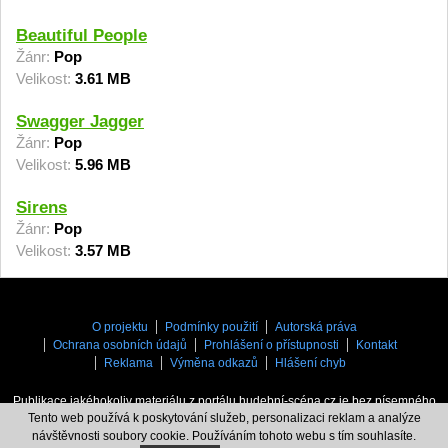
Beautiful People
Žánr:
Pop
Velikost:
3.61 MB
Swagger Jagger
Žánr:
Pop
Velikost:
5.96 MB
Sirens
Žánr:
Pop
Velikost:
3.57 MB
O projektu
Podmínky použití
Autorská práva
Ochrana osobních údajů
Prohlášení o přístupnosti
Kontakt
Reklama
Výměna odkazů
Hlášení chyb
Publikace jakéhokoliv materiálu z portálu hudební-scéna.cz je bez písemného
Tento web používá k poskytování služeb, personalizaci reklam a analýze
souhlasu zakázaná.
návštěvnosti soubory cookie. Používáním tohoto webu s tím souhlasíte.
hudebni-scena.cz
© 2006 - 2026. Provozovatel
MYPS, s.r.o.