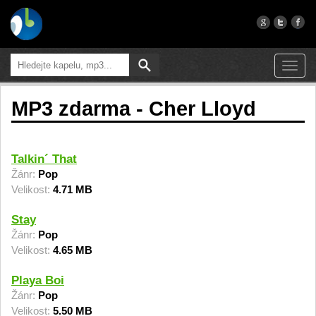
Toggl
navig
MP3 zdarma - Cher Lloyd
Talkin´ That
Žánr:
Pop
Velikost:
4.71 MB
Stay
Žánr:
Pop
Velikost:
4.65 MB
Playa Boi
Žánr:
Pop
Velikost:
5.50 MB