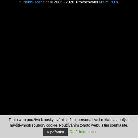
hudebni-scena.cz
© 2006 - 2026. Provozovatel
MYPS, s.r.o.
Tento web používá k poskytování služeb, personalizaci reklam a analýze
návštěvnosti soubory cookie. Používáním tohoto webu s tím souhlasíte.
Další informace
V pořádku