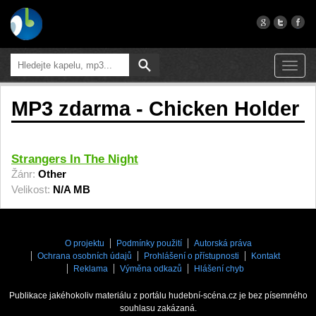
Toggl
navig
MP3 zdarma - Chicken Holder
Strangers In The Night
Žánr:
Other
Velikost:
N/A MB
O projektu
Podmínky použití
Autorská práva
Ochrana osobních údajů
Prohlášení o přístupnosti
Kontakt
Reklama
Výměna odkazů
Hlášení chyb
Publikace jakéhokoliv materiálu z portálu hudební-scéna.cz je bez písemného
souhlasu zakázaná.