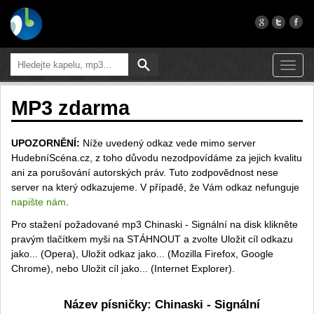
Toggl
navig
MP3 zdarma
UPOZORNĚNÍ:
Níže uvedený odkaz vede mimo server
HudebníScéna.cz, z toho důvodu nezodpovídáme za jejich kvalitu
ani za porušování autorských práv. Tuto zodpovědnost nese
server na který odkazujeme. V případě, že Vám odkaz nefunguje
napište nám
.
Pro stažení požadované mp3 Chinaski - Signální na disk klikněte
pravým tlačítkem myši na STÁHNOUT a zvolte Uložit cíl odkazu
jako... (Opera), Uložit odkaz jako... (Mozilla Firefox, Google
Chrome), nebo Uložit cíl jako... (Internet Explorer).
Název písničky: Chinaski - Signální