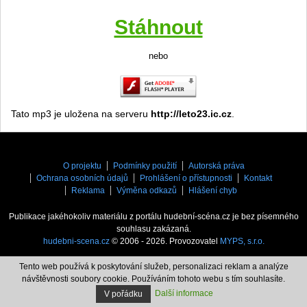
Stáhnout
nebo
Tato mp3 je uložena na serveru
http://leto23.ic.cz
.
O projektu
Podmínky použití
Autorská práva
Ochrana osobních údajů
Prohlášení o přístupnosti
Kontakt
Reklama
Výměna odkazů
Hlášení chyb
Publikace jakéhokoliv materiálu z portálu hudební-scéna.cz je bez písemného
souhlasu zakázaná.
hudebni-scena.cz
© 2006 - 2026. Provozovatel
MYPS, s.r.o.
Tento web používá k poskytování služeb, personalizaci reklam a analýze
návštěvnosti soubory cookie. Používáním tohoto webu s tím souhlasíte.
Další informace
V pořádku