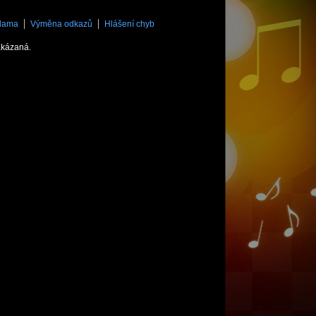
lama
Výměna odkazů
Hlášení chyb
akázaná.