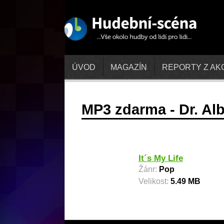
ÚVOD
MAGAZÍN
REPORTY Z AK
MP3 zdarma - Dr. Al
It´s My Life
Žánr:
Pop
Velikost:
5.49 MB