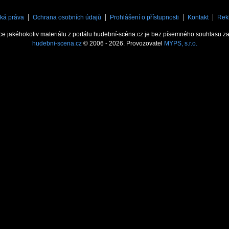
ká práva
Ochrana osobních údajů
Prohlášení o přístupnosti
Kontakt
Rek
ce jakéhokoliv materiálu z portálu hudební-scéna.cz je bez písemného souhlasu z
hudebni-scena.cz
© 2006 - 2026. Provozovatel
MYPS, s.r.o.