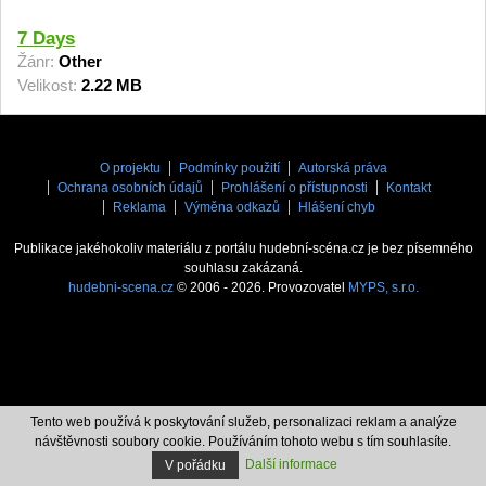
7 Days
Žánr:
Other
Velikost:
2.22 MB
O projektu
Podmínky použití
Autorská práva
Ochrana osobních údajů
Prohlášení o přístupnosti
Kontakt
Reklama
Výměna odkazů
Hlášení chyb
Publikace jakéhokoliv materiálu z portálu hudební-scéna.cz je bez písemného
souhlasu zakázaná.
hudebni-scena.cz
© 2006 - 2026. Provozovatel
MYPS, s.r.o.
Tento web používá k poskytování služeb, personalizaci reklam a analýze
návštěvnosti soubory cookie. Používáním tohoto webu s tím souhlasíte.
Další informace
V pořádku