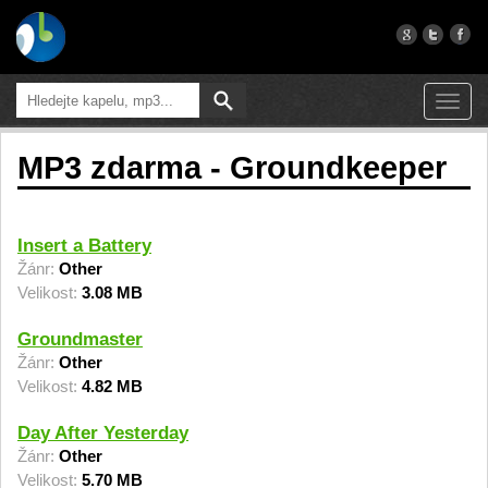
Toggl
navig
MP3 zdarma - Groundkeeper
Insert a Battery
Žánr:
Other
Velikost:
3.08 MB
Groundmaster
Žánr:
Other
Velikost:
4.82 MB
Day After Yesterday
Žánr:
Other
Velikost:
5.70 MB