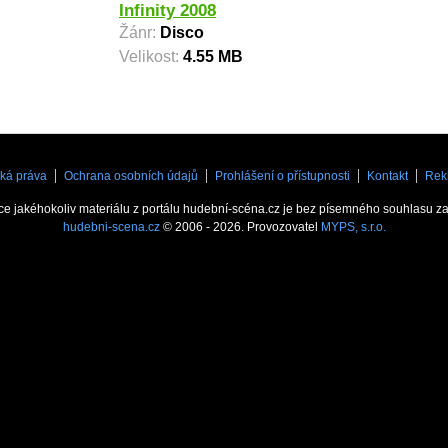
Infinity 2008
Žánr:
Disco
Velikost:
4.55 MB
ká práva
Ochrana osobních údajů
Prohlášení o přístupnosti
Kontakt
Rek
ce jakéhokoliv materiálu z portálu hudební-scéna.cz je bez písemného souhlasu z
hudebni-scena.cz
© 2006 - 2026. Provozovatel
MYPS, s.r.o.