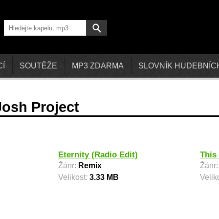
CÍ
SOUTĚŽE
MP3 ZDARMA
SLOVNÍK HUDEBNÍC
osh Project
Eternity (Radio Edit)
This
Žánr:
Remix
Žánr
Velikost:
3.33 MB
Velik