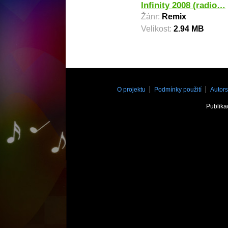
Infinity 2008 (radio…
Žánr:
Remix
Velikost:
2.94 MB
O projektu
Podmínky použití
Autors
Publika