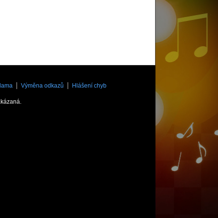
lama
Výměna odkazů
Hlášení chyb
akázaná.