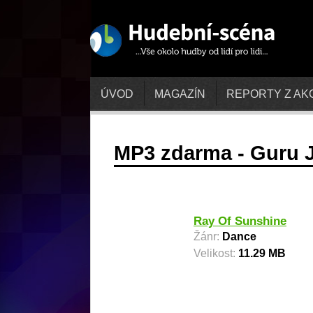
ÚVOD
MAGAZÍN
REPORTY Z AK
MP3 zdarma - Guru J
Ray Of Sunshine
Žánr:
Dance
Velikost:
11.29 MB