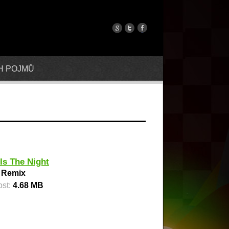
H POJMŮ
 Is The Night
:
Remix
ost:
4.68 MB