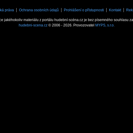
ká práva
Ochrana osobních údajů
Prohlášení o přístupnosti
Kontakt
Rek
ce jakéhokoliv materiálu z portálu hudební-scéna.cz je bez písemného souhlasu z
hudebni-scena.cz
© 2006 - 2026. Provozovatel
MYPS, s.r.o.