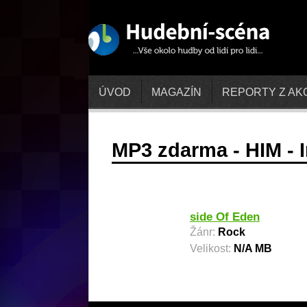
ÚVOD
MAGAZÍN
REPORTY Z AK
MP3 zdarma - HIM - 
side Of Eden
Žánr:
Rock
Velikost:
N/A MB