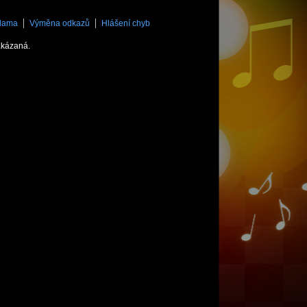
lama
Výměna odkazů
Hlášení chyb
akázaná.