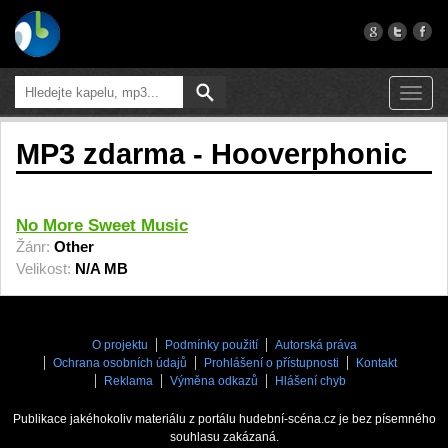
Toggl
navig
MP3 zdarma - Hooverphonic
No More Sweet Music
Žánr:
Other
Velikost:
N/A MB
O projektu
Podmínky použití
Autorská práva
Ochrana osobních údajů
Prohlášení o přístupnosti
Kontakt
Reklama
Výměna odkazů
Hlášení chyb
Publikace jakéhokoliv materiálu z portálu hudební-scéna.cz je bez písemného
souhlasu zakázaná.