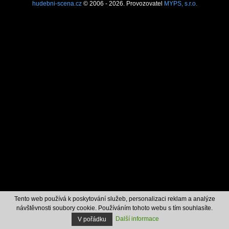
hudebni-scena.cz
© 2006 - 2026. Provozovatel
MYPS, s.r.o.
Tento web používá k poskytování služeb, personalizaci reklam a analýze
návštěvnosti soubory cookie. Používáním tohoto webu s tím souhlasíte.
Další informace
V pořádku