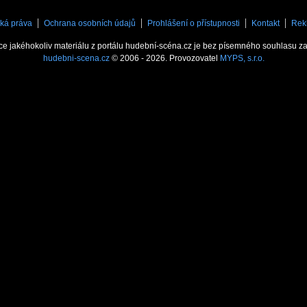
ká práva
Ochrana osobních údajů
Prohlášení o přístupnosti
Kontakt
Rek
ce jakéhokoliv materiálu z portálu hudební-scéna.cz je bez písemného souhlasu z
hudebni-scena.cz
© 2006 - 2026. Provozovatel
MYPS, s.r.o.