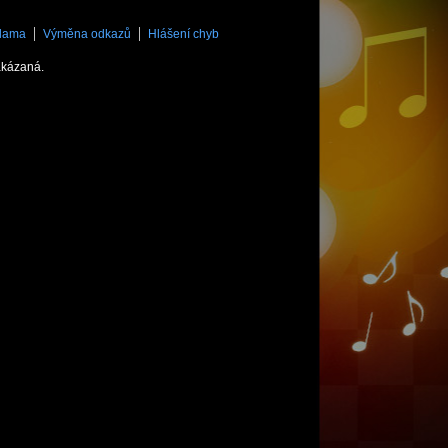
lama
Výměna odkazů
Hlášení chyb
akázaná.