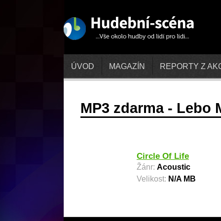
ÚVOD
MAGAZÍN
REPORTY Z AK
MP3 zdarma - Lebo 
Circle Of Life
Žánr:
Acoustic
Velikost:
N/A MB