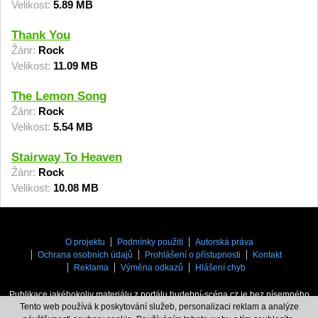
Velikost:
5.89 MB
Thank You
Žánr:
Rock
Velikost:
11.09 MB
The Lemon Song
Žánr:
Rock
Velikost:
5.54 MB
Stairway To Heaven
Žánr:
Rock
Velikost:
10.08 MB
O projektu
Podmínky použití
Autorská práva
Ochrana osobních údajů
Prohlášení o přístupnosti
Kontakt
Reklama
Výměna odkazů
Hlášení chyb
Publikace jakéhokoliv materiálu z portálu hudební-scéna.cz je bez písemného
Tento web používá k poskytování služeb, personalizaci reklam a analýze
souhlasu zakázaná.