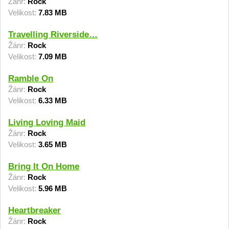
Žánr:
Rock
Velikost:
7.83 MB
Travelling Riverside…
Žánr:
Rock
Velikost:
7.09 MB
Ramble On
Žánr:
Rock
Velikost:
6.33 MB
Living Loving Maid
Žánr:
Rock
Velikost:
3.65 MB
Bring It On Home
Žánr:
Rock
Velikost:
5.96 MB
Heartbreaker
Žánr:
Rock