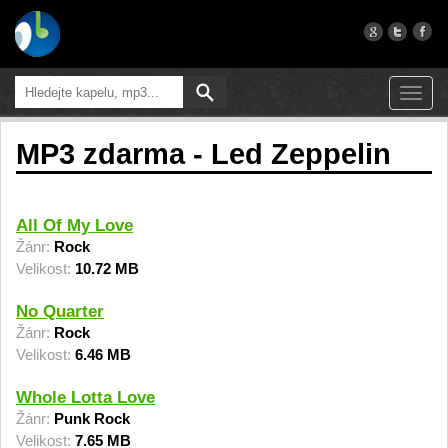
Toggl
navig
MP3 zdarma - Led Zeppelin
All Of My Love
Žánr:
Rock
Velikost:
10.72 MB
No Quarter
Žánr:
Rock
Velikost:
6.46 MB
Whole Lotta Love
Žánr:
Punk Rock
Velikost:
7.65 MB