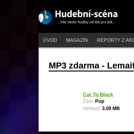
ÚVOD
MAGAZÍN
REPORTY Z AK
MP3 zdarma - Lemai
Cut To Black
Žánr:
Pop
Velikost:
3.08 MB