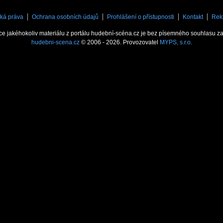
ká práva
Ochrana osobních údajů
Prohlášení o přístupnosti
Kontakt
Rek
ce jakéhokoliv materiálu z portálu hudební-scéna.cz je bez písemného souhlasu z
hudebni-scena.cz
© 2006 - 2026. Provozovatel
MYPS, s.r.o.