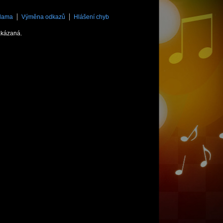
lama
Výměna odkazů
Hlášení chyb
akázaná.