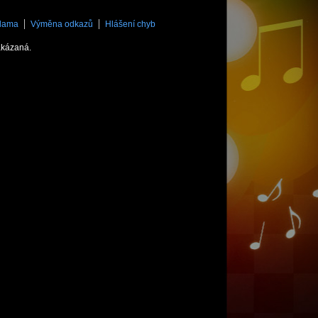
lama
Výměna odkazů
Hlášení chyb
akázaná.