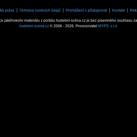
ká práva
Ochrana osobních údajů
Prohlášení o přístupnosti
Kontakt
Rek
ce jakéhokoliv materiálu z portálu hudební-scéna.cz je bez písemného souhlasu z
hudebni-scena.cz
© 2006 - 2026. Provozovatel
MYPS, s.r.o.