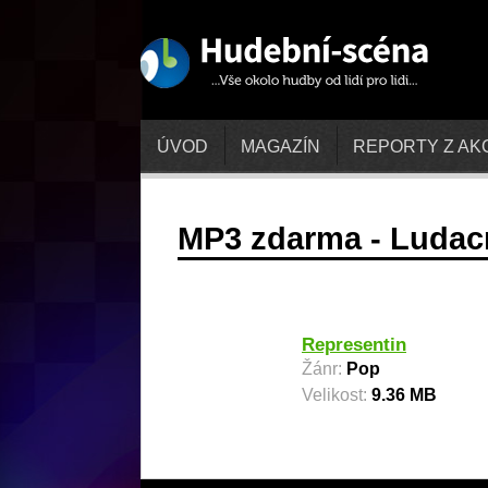
ÚVOD
MAGAZÍN
REPORTY Z AK
MP3 zdarma - Ludacr
Representin
Žánr:
Pop
Velikost:
9.36 MB