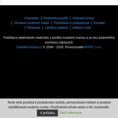
O projektu
Podmínky použití
Autorská práva
Ochrana osobních údajů
Prohlášení o přístupnosti
Kontakt
Reklama
Výměna odkazů
Hlášení chyb
Publikace jakéhokoliv materiálu z portálu hudební-scéna.cz je bez písemného
souhlasu zakázaná.
hudebni-scena.cz
© 2006 - 2026. Provozovatel
MYPS, s.r.o.
Tento web používá k poskytování služeb, personalizaci reklam a analýze
návštěvnosti soubory cookie. Používáním tohoto webu s tím souhlasíte.
Další informace
V pořádku