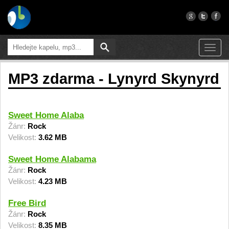
Toggl
navig
MP3 zdarma - Lynyrd Skynyrd
Sweet Home Alaba
Žánr:
Rock
Velikost:
3.62 MB
Sweet Home Alabama
Žánr:
Rock
Velikost:
4.23 MB
Free Bird
Žánr:
Rock
Velikost:
8.35 MB