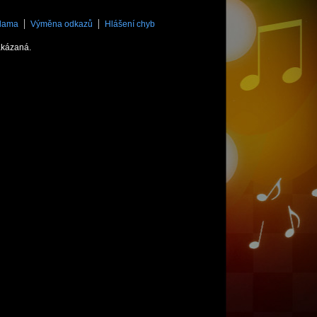
lama
Výměna odkazů
Hlášení chyb
akázaná.