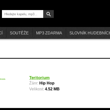
CÍ
SOUTĚŽE
MP3 ZDARMA
SLOVNÍK HUDEBNÍC
O,…
Teritorium
Žánr:
Hip Hop
Velikost:
4.52 MB