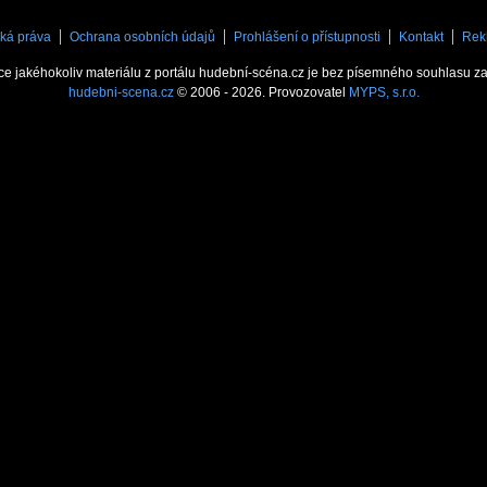
ká práva
Ochrana osobních údajů
Prohlášení o přístupnosti
Kontakt
Rek
ce jakéhokoliv materiálu z portálu hudební-scéna.cz je bez písemného souhlasu z
hudebni-scena.cz
© 2006 - 2026. Provozovatel
MYPS, s.r.o.