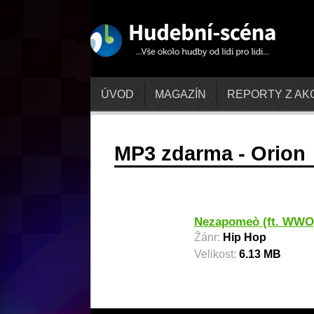
ÚVOD
MAGAZÍN
REPORTY Z AK
MP3 zdarma - Orion
Nezapomeò (ft. WW
Žánr:
Hip Hop
Velikost:
6.13 MB