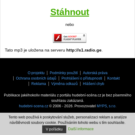
Stáhnout
nebo
Tato mp3 je uložena na serveru
http://s1.radio.ge
.
O projektu
Podmínky použití
Autorská práva
Ochrana osobních údajů
Prohlášení o přístupnosti
Kontakt
Reklama
Výměna odkazů
Hlášení chyb
Publikace jakéhokoliv materiálu z portálu hudební-scéna.cz je bez písemného
souhlasu zakázaná.
hudebni-scena.cz
© 2006 - 2026. Provozovatel
MYPS, s.r.o.
Tento web používá k poskytování služeb, personalizaci reklam a analýze
návštěvnosti soubory cookie. Používáním tohoto webu s tím souhlasíte.
Další informace
V pořádku