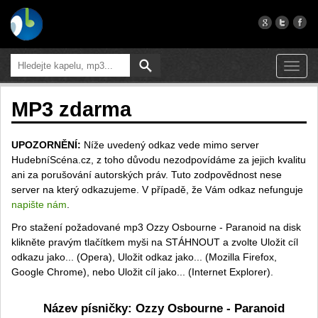
Toggl
navig
MP3 zdarma
UPOZORNĚNÍ:
Níže uvedený odkaz vede mimo server
HudebníScéna.cz, z toho důvodu nezodpovídáme za jejich kvalitu
ani za porušování autorských práv. Tuto zodpovědnost nese
server na který odkazujeme. V případě, že Vám odkaz nefunguje
napište nám
.
Pro stažení požadované mp3 Ozzy Osbourne - Paranoid na disk
klikněte pravým tlačítkem myši na STÁHNOUT a zvolte Uložit cíl
odkazu jako... (Opera), Uložit odkaz jako... (Mozilla Firefox,
Google Chrome), nebo Uložit cíl jako... (Internet Explorer).
Název písničky: Ozzy Osbourne - Paranoid