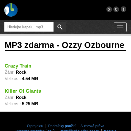
Toggl
navig
MP3 zdarma - Ozzy Ozbourne
Crazy Train
Žánr:
Rock
Velikost:
4.54 MB
Killer Of Giants
Žánr:
Rock
Velikost:
5.25 MB
O projektu
Podmínky použití
Autorská práva