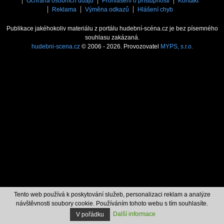
Ochrana osobních údajů
Prohlášení o přístupnosti
Kontakt
Reklama
Výměna odkazů
Hlášení chyb
Publikace jakéhokoliv materiálu z portálu hudební-scéna.cz je bez písemného
souhlasu zakázaná.
hudebni-scena.cz
© 2006 - 2026. Provozovatel
MYPS, s.r.o.
Tento web používá k poskytování služeb, personalizaci reklam a analýze
návštěvnosti soubory cookie. Používáním tohoto webu s tím souhlasíte.
Další informace
V pořádku