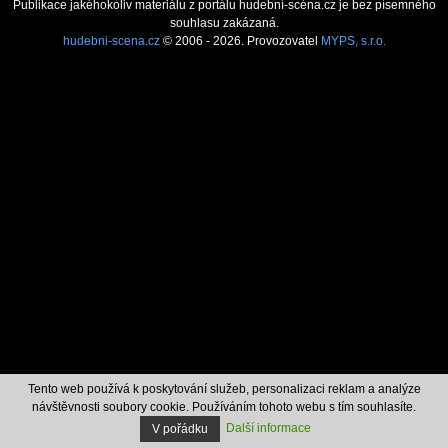
Publikace jakéhokoliv materiálu z portálu hudební-scéna.cz je bez písemného
souhlasu zakázaná.
hudebni-scena.cz
© 2006 - 2026. Provozovatel
MYPS, s.r.o.
Tento web používá k poskytování služeb, personalizaci reklam a analýze
návštěvnosti soubory cookie. Používáním tohoto webu s tím souhlasíte.
Další informace
V pořádku