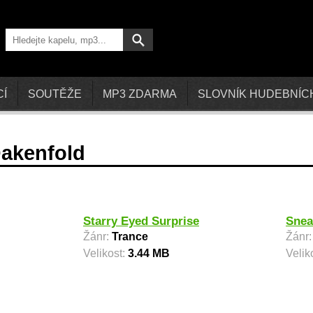
CÍ
SOUTĚŽE
MP3 ZDARMA
SLOVNÍK HUDEBNÍC
Oakenfold
Starry Eyed Surprise
Snea
Žánr:
Trance
Žánr
Velikost:
3.44 MB
Velik