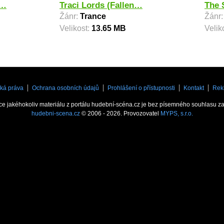
 …
Traci Lords (Fallen…
The 
Žánr:
Trance
Žánr
Velikost:
13.65 MB
Velik
ká práva
Ochrana osobních údajů
Prohlášení o přístupnosti
Kontakt
Rek
ce jakéhokoliv materiálu z portálu hudební-scéna.cz je bez písemného souhlasu z
hudebni-scena.cz
© 2006 - 2026. Provozovatel
MYPS, s.r.o.