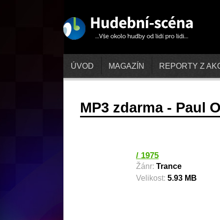
ÚVOD
MAGAZÍN
REPORTY Z AK
MP3 zdarma - Paul 
/ 1975
Žánr:
Trance
Velikost:
5.93 MB