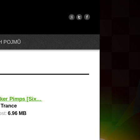
H POJMŮ
ker Pimps [Six…
:
Trance
ost:
6.96 MB