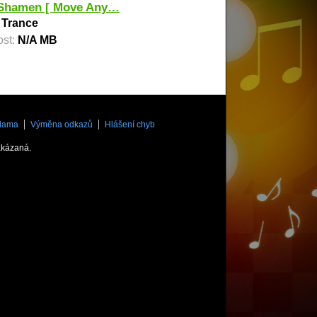
Shamen [ Move Any…
:
Trance
ost:
N/A MB
lama
Výměna odkazů
Hlášení chyb
akázaná.