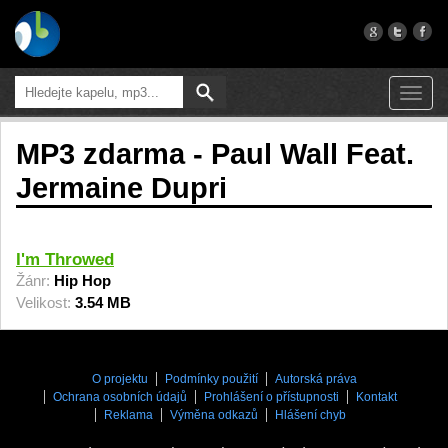
Toggl
navig
MP3 zdarma - Paul Wall Feat.
Jermaine Dupri
I'm Throwed
Žánr:
Hip Hop
Velikost:
3.54 MB
O projektu
Podmínky použití
Autorská práva
Ochrana osobních údajů
Prohlášení o přístupnosti
Kontakt
Reklama
Výměna odkazů
Hlášení chyb