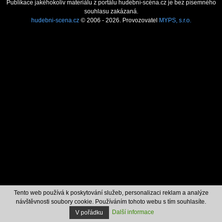
Publikace jakéhokoliv materiálu z portálu hudební-scéna.cz je bez písemného
souhlasu zakázaná.
hudebni-scena.cz
© 2006 - 2026. Provozovatel
MYPS, s.r.o.
Tento web používá k poskytování služeb, personalizaci reklam a analýze
návštěvnosti soubory cookie. Používáním tohoto webu s tím souhlasíte.
Další informace
V pořádku