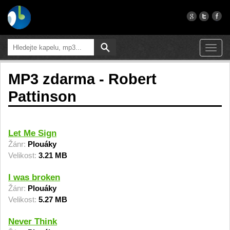
Toggl
navig
MP3 zdarma - Robert
Pattinson
Let Me Sign
Žánr:
Plouáky
Velikost:
3.21 MB
I was broken
Žánr:
Plouáky
Velikost:
5.27 MB
Never Think