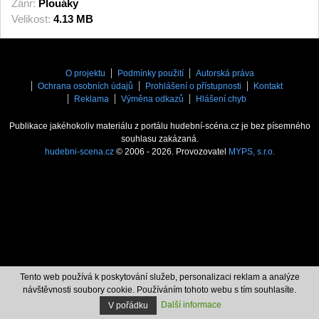
Žánr:
Plouáky
Velikost:
4.13 MB
O projektu
Podmínky použití
Autorská práva
Ochrana osobních údajů
Prohlášení o přístupnosti
Kontakt
Reklama
Výměna odkazů
Hlášení chyb
Publikace jakéhokoliv materiálu z portálu hudební-scéna.cz je bez písemného
souhlasu zakázaná.
hudebni-scena.cz
© 2006 - 2026. Provozovatel
MYPS, s.r.o.
Tento web používá k poskytování služeb, personalizaci reklam a analýze
návštěvnosti soubory cookie. Používáním tohoto webu s tím souhlasíte.
Další informace
V pořádku