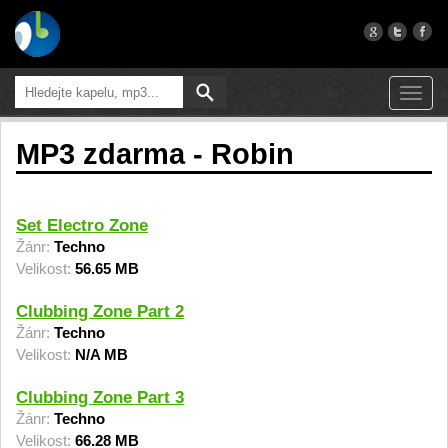
Toggl
navig
MP3 zdarma - Robin
Set Electro Zone
Žánr:
Techno
Velikost:
56.65 MB
Clubbing Zone Part 2
Žánr:
Techno
Velikost:
N/A MB
Clubbing Zone Part 3
Žánr:
Techno
Velikost:
66.28 MB