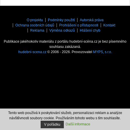
O projektu
Podmínky použití
Autorská práva
Ochrana osobních údajů
Prohlášení o přístupnosti
Kontakt
Reklama
Výměna odkazů
Hlášení chyb
Publikace jakéhokoliv materiálu z portálu hudební-scéna.cz je bez písemného
souhlasu zakázaná.
hudebni-scena.cz
© 2006 - 2026. Provozovatel
MYPS, s.r.o.
Tento web používá k poskytování služeb, personalizaci reklam a analýze
návštěvnosti soubory cookie. Používáním tohoto webu s tím souhlasíte.
Další informace
V pořádku