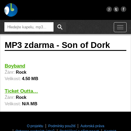
Toggl
navig
MP3 zdarma - Son of Dork
Boyband
Žánr:
Rock
Velikost:
4.50 MB
Ticket Outta…
Žánr:
Rock
Velikost:
N/A MB
O projektu
Podmínky použití
Autorská práva