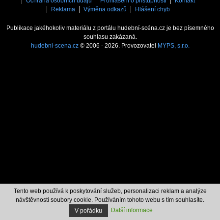
Ochrana osobních údajů
Prohlášení o přístupnosti
Kontakt
Reklama
Výměna odkazů
Hlášení chyb
Publikace jakéhokoliv materiálu z portálu hudební-scéna.cz je bez písemného
souhlasu zakázaná.
hudebni-scena.cz
© 2006 - 2026. Provozovatel
MYPS, s.r.o.
Tento web používá k poskytování služeb, personalizaci reklam a analýze
návštěvnosti soubory cookie. Používáním tohoto webu s tím souhlasíte.
Další informace
V pořádku