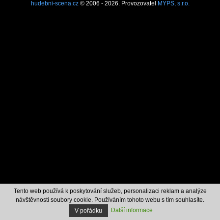
hudebni-scena.cz
© 2006 - 2026. Provozovatel
MYPS, s.r.o.
Tento web používá k poskytování služeb, personalizaci reklam a analýze
návštěvnosti soubory cookie. Používáním tohoto webu s tím souhlasíte.
Další informace
V pořádku