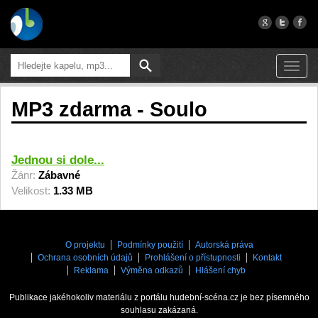
Toggl
navig
MP3 zdarma - Soulo
Jednou si dole...
Žánr:
Zábavné
Velikost:
1.33 MB
O projektu
Podmínky použití
Autorská práva
Ochrana osobních údajů
Prohlášení o přístupnosti
Kontakt
Reklama
Výměna odkazů
Hlášení chyb
Publikace jakéhokoliv materiálu z portálu hudební-scéna.cz je bez písemného
souhlasu zakázaná.