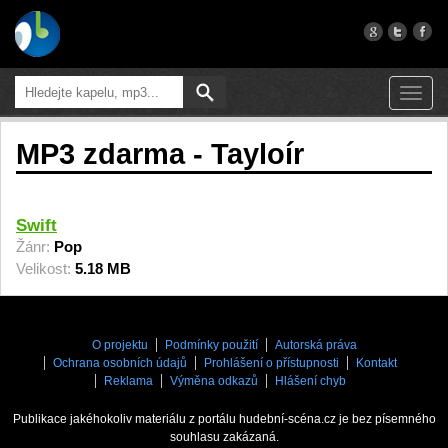
Toggl
navig
MP3 zdarma - Tayloír
Swift
Žánr:
Pop
Velikost:
5.18 MB
O projektu
Podmínky použití
Autorská práva
Ochrana osobních údajů
Prohlášení o přístupnosti
Kontakt
Reklama
Výměna odkazů
Hlášení chyb
Publikace jakéhokoliv materiálu z portálu hudební-scéna.cz je bez písemného
souhlasu zakázaná.