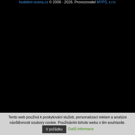
hudebni-scena.cz
© 2006 - 2026. Provozovatel
MYPS, s.r.o.
Tento web používá k poskytování služeb, personalizaci reklam a analýze
návštěvnosti soubory cookie. Používáním tohoto webu s tím souhlasíte.
Další informace
V pořádku