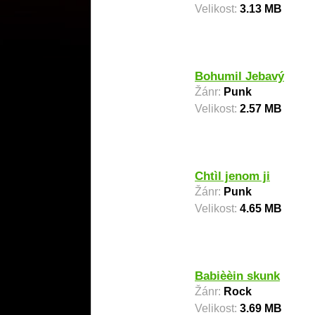
Velikost:
3.13 MB
Bohumil Jebavý
Žánr:
Punk
Velikost:
2.57 MB
Chtìl jenom ji
Žánr:
Punk
Velikost:
4.65 MB
Babièèin skunk
Žánr:
Rock
Velikost:
3.69 MB