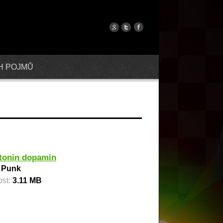
H POJMŮ
tonin dopamin
:
Punk
ost:
3.11 MB