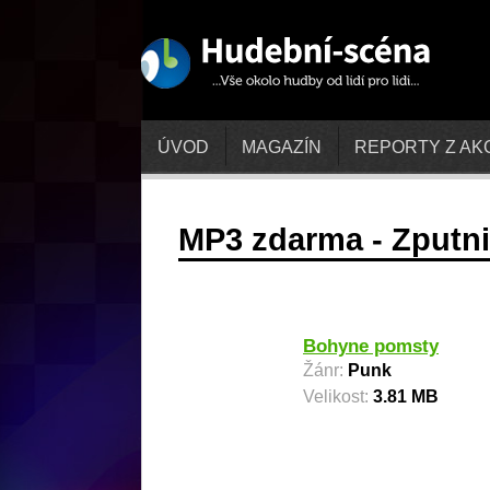
ÚVOD
MAGAZÍN
REPORTY Z AK
MP3 zdarma - Zputn
Bohyne pomsty
Žánr:
Punk
Velikost:
3.81 MB