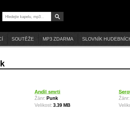
CÍ
SOUTĚŽE
MP3 ZDARMA
SLOVNÍK HUDEBNÍC
ik
Andìl smrti
Sero
Žánr:
Punk
Žánr
Velikost:
3.39 MB
Velik