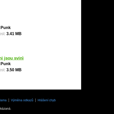
:
Punk
ost:
3.41 MB
ni jsou svinì
:
Punk
ost:
3.50 MB
lama
Výměna odkazů
Hlášení chyb
akázaná.