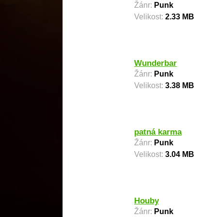
Žánr:
Punk
Velikost:
2.33 MB
Wunderbar
Žánr:
Punk
Velikost:
3.38 MB
patná karma
Žánr:
Punk
Velikost:
3.04 MB
Houby
Žánr:
Punk