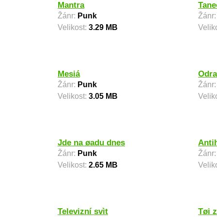
Mantra
Tane
Žánr:
Punk
Žánr
Velikost:
3.29 MB
Velik
Mesiá
Odra
Žánr:
Punk
Žánr
Velikost:
3.05 MB
Velik
Jde na øadu dnes
Anti
Žánr:
Punk
Žánr
Velikost:
2.65 MB
Velik
Televizní svìt
Tøi z