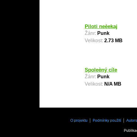
Piloti neèekaj
Žánr:
Punk
Velikost:
2.73 MB
Spoleèný cíle
Žánr:
Punk
Velikost:
N/A MB
O projektu
Podmínky použití
Autors
Publika