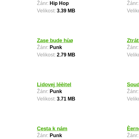
Žánr:
Hip Hop
Žánr
Velikost:
3.39 MB
Velik
Zase bude hùø
Ztrát
Žánr:
Punk
Žánr
Velikost:
2.79 MB
Velik
Lidovej léèitel
Soud
Žánr:
Punk
Žánr
Velikost:
3.71 MB
Velik
Cesta k nám
Èern
Žánr:
Punk
Žánr