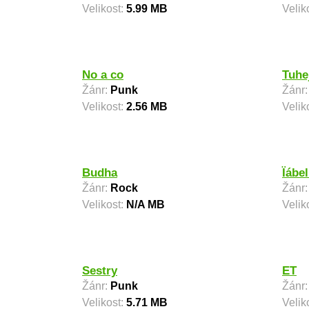
Velikost:
5.99 MB
Velik
No a co
Tuhe
Žánr:
Punk
Žánr
Velikost:
2.56 MB
Velik
Budha
Ïábel
Žánr:
Rock
Žánr
Velikost:
N/A MB
Velik
Sestry
ET
Žánr:
Punk
Žánr
Velikost:
5.71 MB
Velik