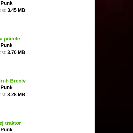
:
Punk
ost:
3.45 MB
a pøítele
:
Punk
ost:
3.70 MB
ruh Brenìv
:
Punk
ost:
3.28 MB
ej traktor
:
Punk