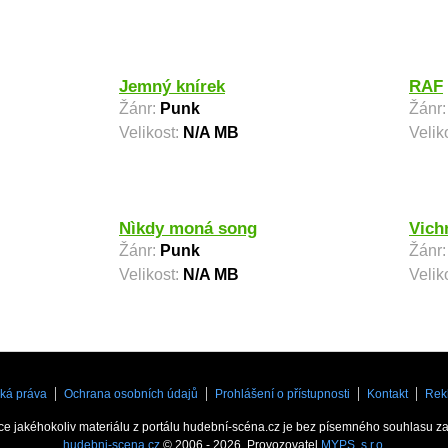
Jemný knírek
RAF
Žánr:
Punk
Žánr
Velikost:
N/A MB
Velik
Nìkdy moná song
Vich
Žánr:
Punk
Žánr
Velikost:
N/A MB
Velik
ká práva
Ochrana osobních údajů
Prohlášení o přístupnosti
Kontakt
Rek
ce jakéhokoliv materiálu z portálu hudební-scéna.cz je bez písemného souhlasu z
hudebni-scena.cz
© 2006 - 2026. Provozovatel
MYPS, s.r.o.