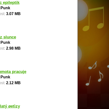
c epileptik
:
Punk
ost:
3.07 MB
z slunce
:
Punk
ost:
2.98 MB
hmota pracuje
:
Punk
ost:
2.12 MB
latý øetìzy