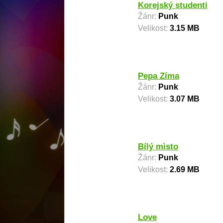
Korejský studenti
Žánr:
Punk
Velikost:
3.15 MB
Pepa Zíma
Žánr:
Punk
Velikost:
3.07 MB
Bílý mìsto
Žánr:
Punk
Velikost:
2.69 MB
Love