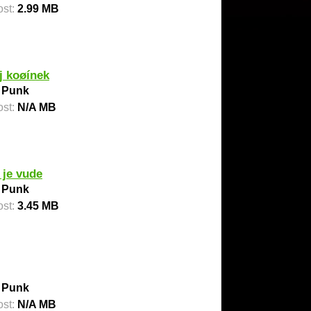
ost:
2.99 MB
j koøínek
:
Punk
ost:
N/A MB
 je vude
:
Punk
ost:
3.45 MB
:
Punk
ost:
N/A MB