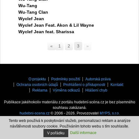
Wu-Tang
Wu-Tang Clan
Wyclef Jean
Wyclef Jean Feat. Akon & Lil Wayne
Wyclef Jean feat. Sharissa
«
1
2
3
»
O projektu
Podmínky použití
Autorská práva
Ochrana osobních údajů
Prohlášení o přístupnosti
Kontakt
Reklama
Výměna odkazů
Hlášení chyb
Publikace jakéhokoliv materiálu z portálu hudební-scéna.cz je bez písemného
souhlasu zakázaná.
hudebni-scena.cz
© 2006 - 2026. Provozovatel
MYPS, s.r.o.
Tento web používá k poskytování služeb, personalizaci reklam a analýze
návštěvnosti soubory cookie. Používáním tohoto webu s tím souhlasíte.
Další informace
V pořádku