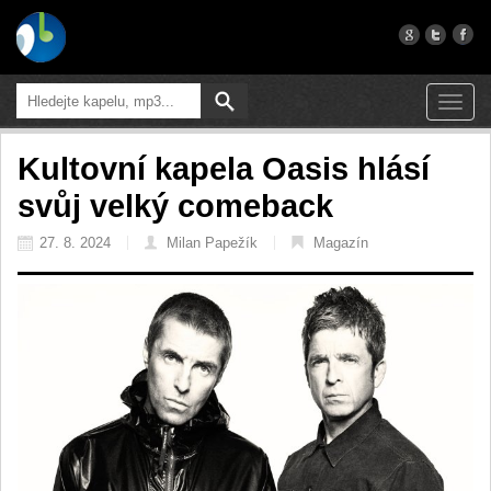
Toggl
navig
Kultovní kapela Oasis hlásí
svůj velký comeback
27. 8. 2024
Milan Papežík
Magazín