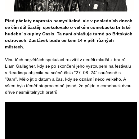
Před pár lety naprosto nemyslitelné, ale v posledních dnech
se čím dál častěji spekulovalo o velkém comebacku britské
hudební skupiny Oasis. Ta nyní ohlašuje turné po Britských
ostrovech. Zastávek bude celkem 14 v pěti různých
městech.
Vlnu těch největších spekulací rozvířil v neděli mladší z bratrů
Liam Gallagher, kdy se po skončení jeho vystoupení na festivalu
v Readingu objevila na scéně čísla "27. 08. 24" současně s
"8am". Mělo jít o datum a čas, kdy se oznámí něco velkého. A
všem bylo téměř stoprocentně jasné, že půjde o comeback dvou
dříve nesmiřitelných bratrů.