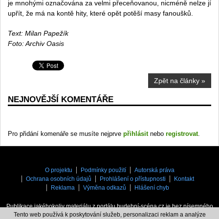
je mnohými označována za velmi přeceňovanou, nicméně nelze jí
upřít, že má na kontě hity, které opět potěší masy fanoušků.
Text: Milan Papežík
Foto: Archiv Oasis
Zpět na články »
NEJNOVĚJŠÍ KOMENTÁŘE
Pro přidání komenáře se musíte nejprve
přihlásit
nebo
registrovat
.
O projektu
Podmínky použití
Autorská práva
Ochrana osobních údajů
Prohlášení o přístupnosti
Kontakt
Reklama
Výměna odkazů
Hlášení chyb
Publikace jakéhokoliv materiálu z portálu hudební-scéna.cz je bez písemného
Tento web používá k poskytování služeb, personalizaci reklam a analýze
souhlasu zakázaná.