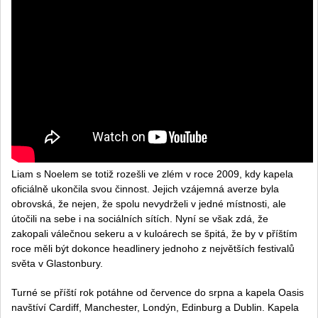
Liam s Noelem se totiž rozešli ve zlém v roce 2009, kdy kapela
oficiálně ukončila svou činnost. Jejich vzájemná averze byla
obrovská, že nejen, že spolu nevydrželi v jedné místnosti, ale
útočili na sebe i na sociálních sítích. Nyní se však zdá, že
zakopali válečnou sekeru a v kuloárech se špitá, že by v příštím
roce měli být dokonce headlinery jednoho z největších festivalů
světa v Glastonbury.
Turné se příští rok potáhne od července do srpna a kapela Oasis
navštíví Cardiff, Manchester, Londýn, Edinburg a Dublin. Kapela